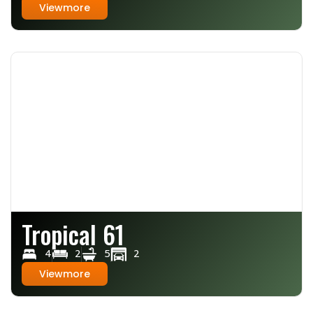
Viewmore
Tropical 61
4
2
5
2
Viewmore