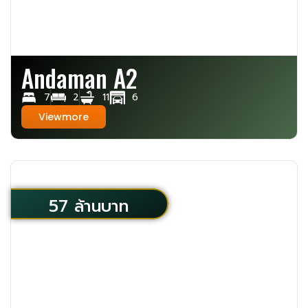
Andaman A2
7
2
11
6
Viewmore
57 ล้านบาท