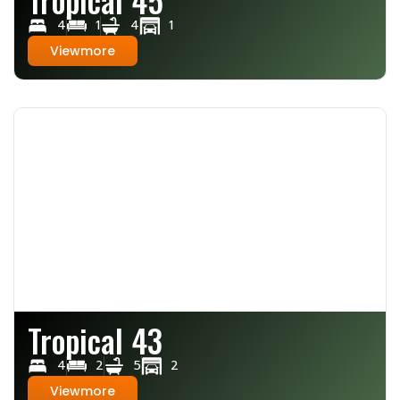
4
1
4
1
Viewmore
Tropical 43
4
2
5
2
Viewmore