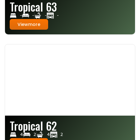
Tropical 63
-
-
-
-
Viewmore
Tropical 62
4
2
4
2