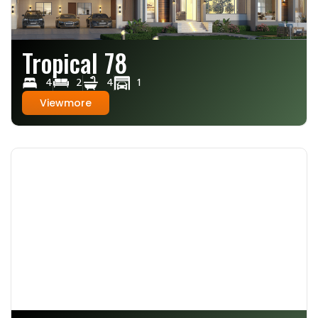
Tropical 78
4
2
4
1
Viewmore