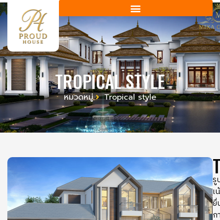
TROPICAL STYLE
หมวดหมู่
Tropical style
ร
เน
ยื
กา