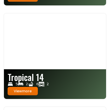
Tropical 14
5
2
6
2
Viewmore