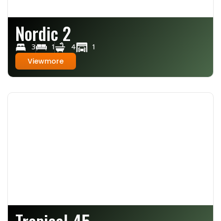
Nordic 2
3
1
4
1
Viewmore
Tropical 45