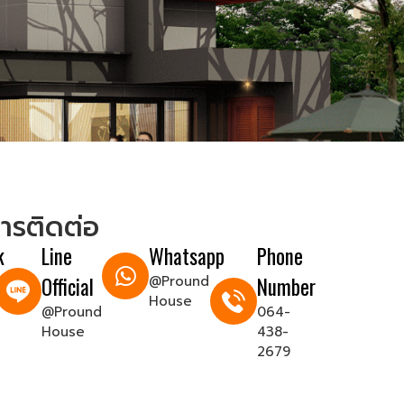
ารติดต่อ
k
Line
Whatsapp
Phone
Official
@Pround
Number
House
@Pround
064-
House
438-
2679