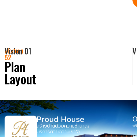
Vision 01
V
Modern
52
Plan
Layout
Proud House
O
สร้างบ้านด้วยความชำนาญ
บร
บริการด้วยความเข้าใจ
1